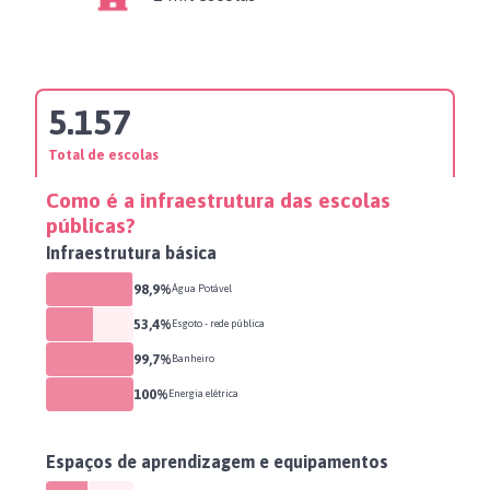
5.157
Total de escolas
Como é a infraestrutura das escolas
públicas?
Infraestrutura básica
98,9%
Água Potável
53,4%
Esgoto - rede pública
99,7%
Banheiro
100%
Energia elétrica
Espaços de aprendizagem e equipamentos