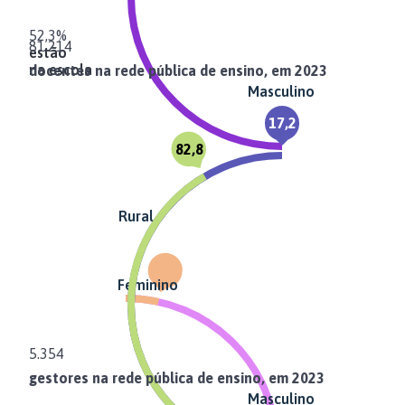
52,3%
81.214
estão
na escola
docentes na rede pública de ensino, em 2023
Masculino
17,2
82,8
Rural
Feminino
5.354
gestores na rede pública de ensino, em 2023
Masculino