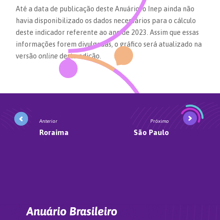
Até a data de publicação deste Anuário, o Inep ainda não
havia disponibilizado os dados necessários para o cálculo
deste indicador referente ao ano de 2023. Assim que essas
informações forem divulgadas, o gráfico será atualizado na
versão
online
desta edição.
Anterior
Próximo
Roraima
São Paulo