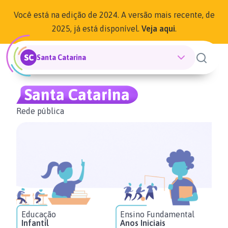
Você está na edição de 2024. A versão mais recente, de
2025, já está disponível.
Veja aqui
.
SC
Santa Catarina
Santa Catarina
Rede pública
Educação
Ensino Fundamental
En
Infantil
Anos Iniciais
An