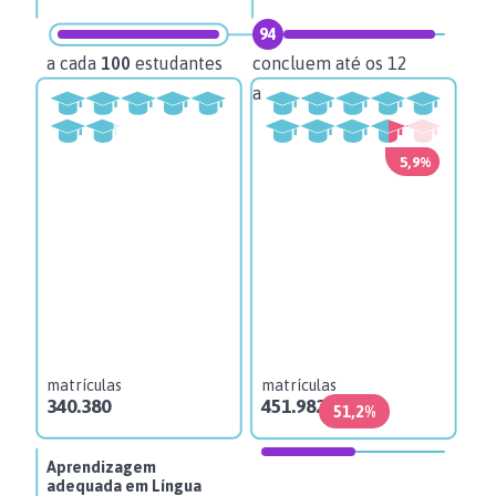
94
82
a cada
100
estudantes
concluem até os 12
con
anos
ano
5,9%
matrículas
matrículas
ma
340.380
451.982
35
51,2%
Aprendizagem
adequada em Língua