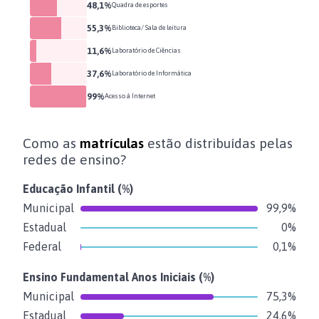
48,1%
Quadra de esportes
55,3%
Biblioteca/ Sala de leitura
11,6%
Laboratório de Ciências
37,6%
Laboratório de Informática
99%
Acesso à Internet
Como as
matrículas
estão distribuídas pelas
redes de ensino?
Educação Infantil
(%)
Municipal
99,9%
Estadual
0%
Federal
0,1%
Ensino Fundamental Anos Iniciais
(%)
Municipal
75,3%
Estadual
24,6%