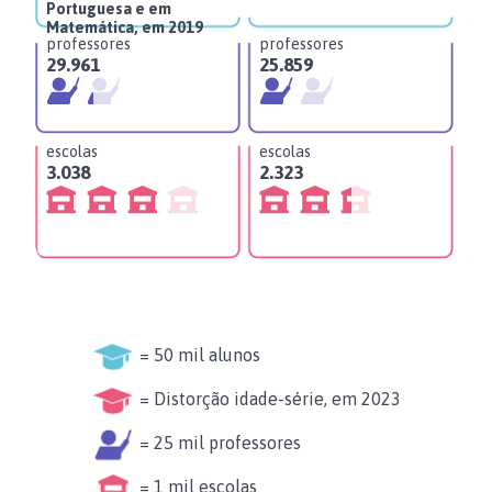
Portuguesa e em
Matemática, em 2019
professores
professores
pr
29.961
25.859
23
escolas
escolas
es
3.038
2.323
1.
= 50 mil alunos
= Distorção idade-série, em 2023
= 25 mil professores
= 1 mil escolas