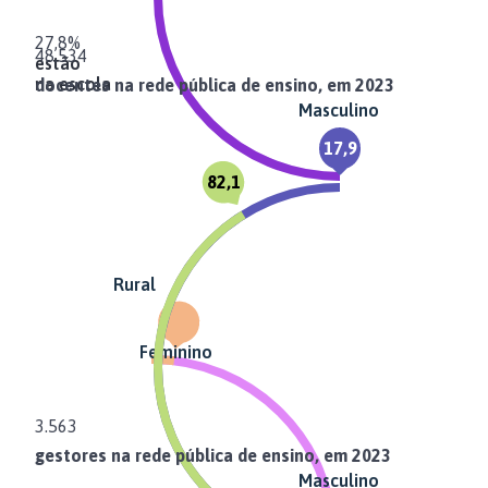
27,8%
48.534
estão
na escola
docentes na rede pública de ensino, em 2023
Masculino
17,9
82,1
Rural
Feminino
3.563
gestores na rede pública de ensino, em 2023
Masculino