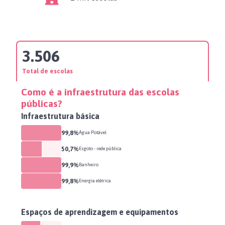
3.506
Total de escolas
Como é a infraestrutura das escolas
públicas?
Infraestrutura básica
99,8%
Água Potável
50,7%
Esgoto - rede pública
99,9%
Banheiro
99,8%
Energia elétrica
Espaços de aprendizagem e equipamentos