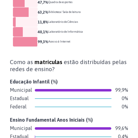
47,7%
Quadra de esportes
63,2%
Biblioteca/ Sala de leitura
11,8%
Laboratório de Ciências
40,1%
Laboratório de Informática
99,3%
Acesso à Internet
Como as
matrículas
estão distribuídas pelas
redes de ensino?
Educação Infantil
(%)
Municipal
99,9%
Estadual
0%
Federal
0%
Ensino Fundamental Anos Iniciais
(%)
Municipal
99,6%
Estadual
0,4%