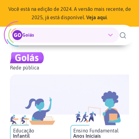
Você está na edição de 2024. A versão mais recente, de
2025, já está disponível.
Veja aqui
.
GO
Goiás
Goiás
Rede pública
Educação
Ensino Fundamental
En
Infantil
Anos Iniciais
An