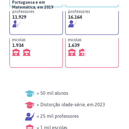
Portuguesa e em
Matemática, em 2019
professores
professores
pr
11.929
16.164
17
escolas
escolas
es
1.934
1.639
1.
= 50 mil alunos
= Distorção idade-série, em 2023
= 25 mil professores
= 1 mil escolas