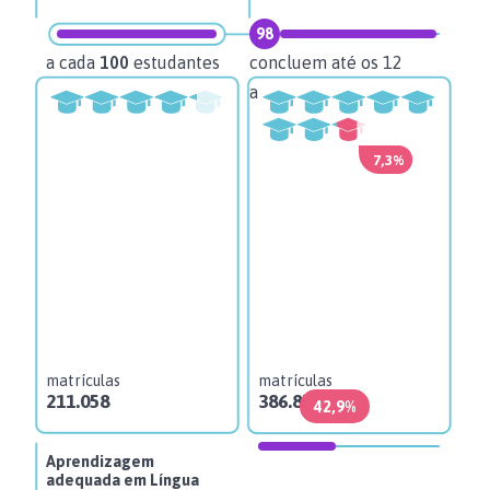
98
92
a cada
100
estudantes
concluem até os 12
con
anos
ano
7,3%
matrículas
matrículas
ma
211.058
386.875
32
42,9%
1
Aprendizagem
adequada em Língua