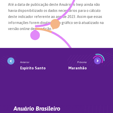
Até a data de publicação deste Anuário, o Inep ainda não
havia disponibilizado os dados necessários para o cálculo
deste indicador referente ao ano de 2023. Assim que essas
informações forem divulgadas, o gráfico será atualizado na
versão
online
desta edição.
Anterior
Próximo
Espírito Santo
Maranhão