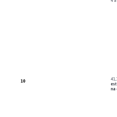
4 a
41
10
es
na 