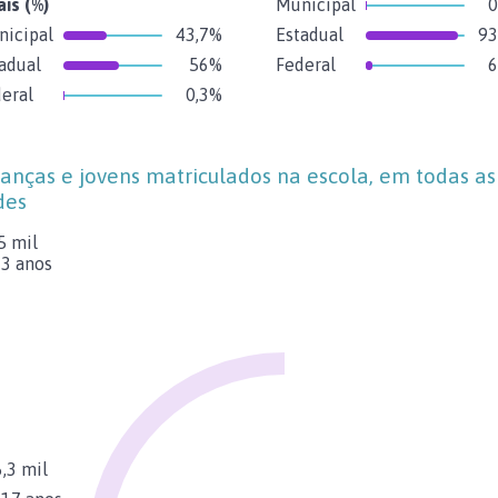
ais
(%)
Municipal
0
icipal
43,7%
Estadual
93
adual
56%
Federal
6
eral
0,3%
ianças e jovens matriculados na escola, em todas as
des
5 mil
 3 anos
,3 mil