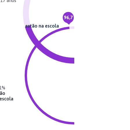
 17 anos
96,7
estão na escola
,1%
tão
escola