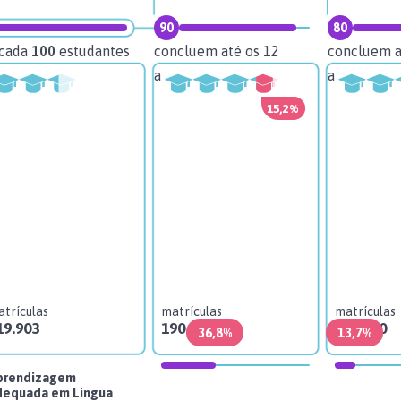
90
80
 cada
100
estudantes
concluem até os 12
concluem a
anos
anos
15,2%
trículas
matrículas
matrículas
19.903
190.608
151.300
36,8%
13,7%
prendizagem
dequada em Língua