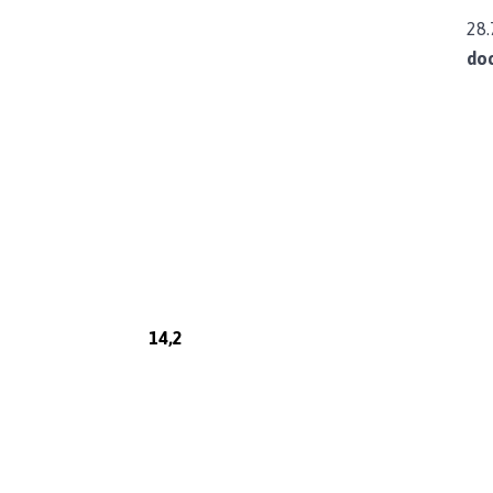
28.
doc
14,2