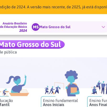
edição de 2024. A versão mais recente, de 2025, já está dispon
MS
Mato Grosso do Sul
Mato Grosso do Sul
e pública
ducação
Ensino Fundamental
Ensino Fu
fantil
Anos Iniciais
Anos Finai