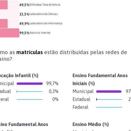
49,5%
Biblioteca/ Sala de leitura
15,5%
Laboratório de Ciências
49,9%
Laboratório de Informática
99,5%
Acesso à Internet
mo as
matrículas
estão distribuídas pelas redes de
sino?
cação Infantil
(%)
Ensino Fundamental Anos
icipal
99,7%
Iniciais
(%)
adual
0,3%
Municipal
97
eral
0%
Estadual
2
Federal
sino Fundamental Anos
Ensino Médio
(%)