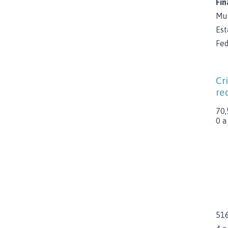
Fin
Mun
Est
Fed
Cr
re
70,
0 a
516