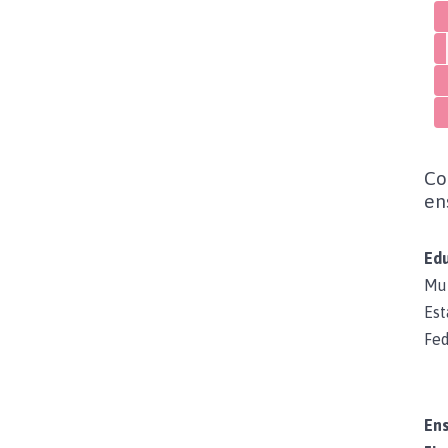
Co
en
Edu
Mun
Est
Fed
En