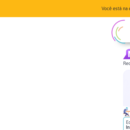
Você está na 
Red
E
In