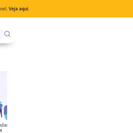
ível.
Veja aqui
.
ndamental
Ensino
s
Médio