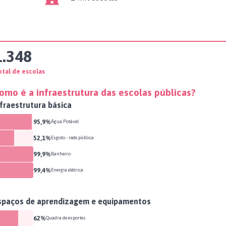
1.348
otal de escolas
omo é a infraestrutura das escolas públicas?
nfraestrutura básica
95,9%
Água Potável
52,1%
Esgoto - rede pública
99,9%
Banheiro
99,4%
Energia elétrica
spaços de aprendizagem e equipamentos
62%
Quadra de esportes