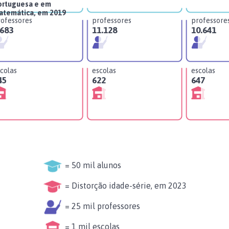
ortuguesa e em
atemática, em 2019
ofessores
professores
professore
.683
11.128
10.641
colas
escolas
escolas
45
622
647
= 50 mil alunos
= Distorção idade-série, em 2023
= 25 mil professores
= 1 mil escolas