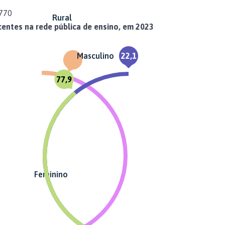
770
Rural
entes na rede pública de ensino, em 2023
Masculino
22,1
77,9
Feminino