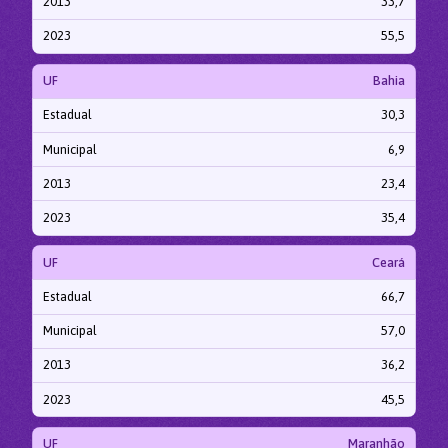
2013
33,7
2023
55,5
UF
Bahia
Estadual
30,3
Municipal
6,9
2013
23,4
2023
35,4
UF
Ceará
Estadual
66,7
Municipal
57,0
2013
36,2
2023
45,5
UF
Maranhão