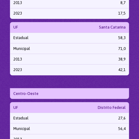
2013
8,7
2023
17,5
UF
Santa Catarina
Estadual
58,3
Municipal
71,0
2013
38,9
2023
42,1
Centro-Oeste
UF
Distrito Federal
Estadual
27,6
Municipal
56,4