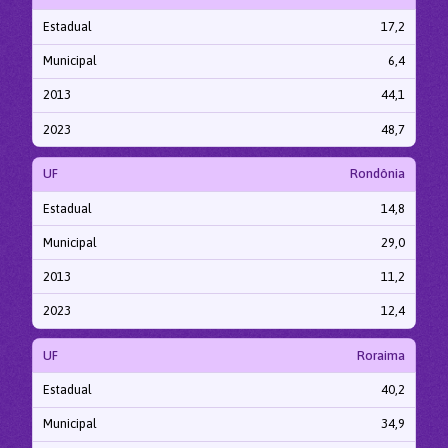
Estadual
17,2
Municipal
6,4
2013
44,1
2023
48,7
UF
Rondônia
Estadual
14,8
Municipal
29,0
2013
11,2
2023
12,4
UF
Roraima
Estadual
40,2
Municipal
34,9