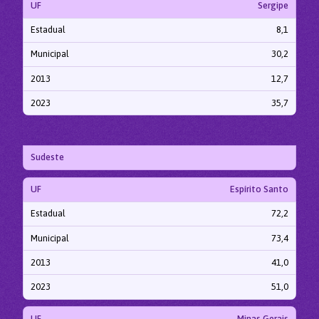
UF
Sergipe
Estadual
8,1
Municipal
30,2
2013
12,7
2023
35,7
Sudeste
UF
Espírito Santo
Estadual
72,2
Municipal
73,4
2013
41,0
2023
51,0
UF
Minas Gerais