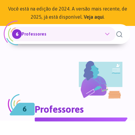
Você está na edição de 2024. A versão mais recente, de
2025, já está disponível.
Veja aqui
.
6
Professores
Professores
6