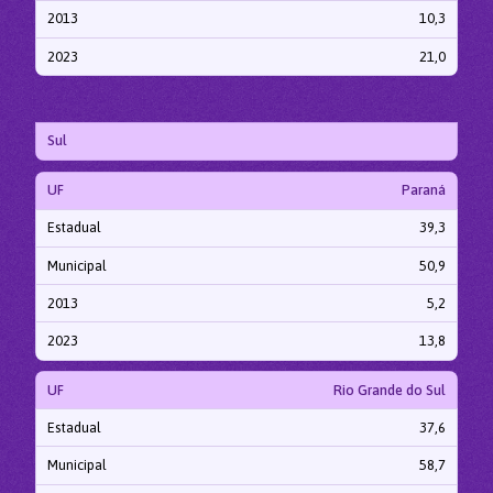
2013
10,3
2023
21,0
Sul
UF
Paraná
Estadual
39,3
Municipal
50,9
2013
5,2
2023
13,8
UF
Rio Grande do Sul
Estadual
37,6
Municipal
58,7