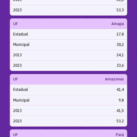
2023
53,3
UF
Amapá
Estadual
17,8
Municipal
30,2
2013
24,1
2023
33,6
UF
Amazonas
Estadual
41,4
Municipal
9,8
2013
41,5
2023
53,2
UF
Pará