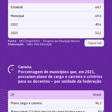
Estadual
64,7
Municipal
69,6
2013
49,6
2023
52,1
Fonte:
MEC/Inep/DEED - Sinopses da Educação Básica.
Copiar link
Elaboração:
Todos Pela Educação.
Carreira
Porcentagem de municípios que, em 2021,
possuíam plano de cargo e carreira e critérios
para os docentes – por unidade da federação
UF
Brasil
Plano cargo e carreira
96,3
Plano prevê 2/3 (dois terços) da carga horária para o
82,9