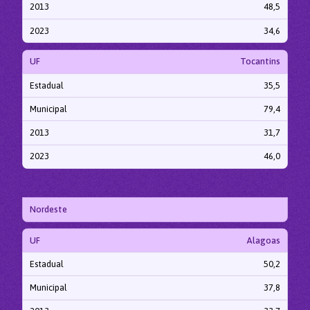
2013
48,5
2023
34,6
UF
Tocantins
Estadual
35,5
Municipal
79,4
2013
31,7
2023
46,0
Nordeste
UF
Alagoas
Estadual
50,2
Municipal
37,8