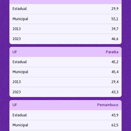
Estadual
29,9
Municipal
55,1
2013
39,7
2023
46,6
UF
Paraíba
Estadual
45,2
Municipal
45,4
2013
29,4
2023
43,3
UF
Pernambuco
Estadual
43,9
Municipal
62,5