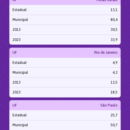
Estadual
13,1
Municipal
80,4
2013
30,5
2023
33,9
UF
Rio de Janeiro
Estadual
4,9
Municipal
4,3
2013
13,5
2023
18,5
UF
São Paulo
Estadual
25,7
Municipal
50,7