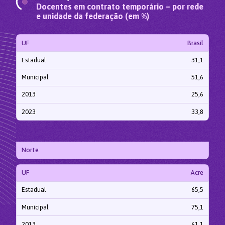
Docentes em contrato temporário – por rede
e unidade da federação (em %)
UF
Brasil
Estadual
31,1
Municipal
51,6
2013
25,6
2023
33,8
Norte
UF
Acre
Estadual
65,5
Municipal
75,1
2013
61,1