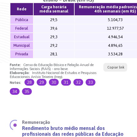
Carga horária
Remuneração média padroniza
Rede
média semanal
40h semanais (em R$)
Pública
29,5
5.104,73
Federal
39,6
12.977,57
Estadual
29,3
4.946,54
Municipal
29,2
4.896,65
Privada
28,1
3.534,28
Fonte:
Censo da Educação Básica e Relação Anual de
Copiar link
Informações Sociais (RAIS) - ano base.
Elaboração:
Instituto Nacional de Estudos e Pesquisas
Educacionais Anísio Teixeira (Inep).
28
29
30
31
32
33
Notas:
34
35
Remuneração
Rendimento bruto médio mensal dos
profissionais das redes públicas da Educação