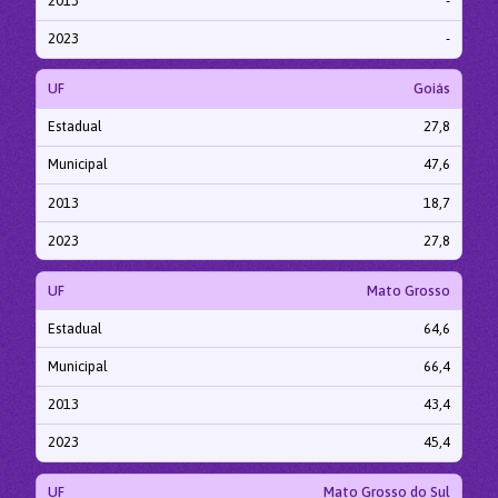
2013
-
2023
-
UF
Goiás
Estadual
27,8
Municipal
47,6
2013
18,7
2023
27,8
UF
Mato Grosso
Estadual
64,6
Municipal
66,4
2013
43,4
2023
45,4
UF
Mato Grosso do Sul